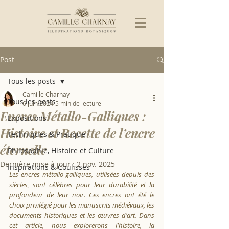
Post
Tous les posts
Camille Charnay
Tous les posts
6 juin 2024
5 min de lecture
Encres Métallo-Galliques :
Expositions
Histoire et Recette de l’encre
Techniques & Pratique
éternelle
Philosophie, Histoire et Culture
Dernière mise à jour :
2 nov. 2025
Inspirations & Coulisses
Les encres métallo-galliques, utilisées depuis des 
siècles, sont célèbres pour leur durabilité et la 
profondeur de leur noir. Ces encres ont été le 
choix privilégié pour les manuscrits médiévaux, les 
documents historiques et les œuvres d'art. Dans 
cet article, nous explorerons l'histoire, la 