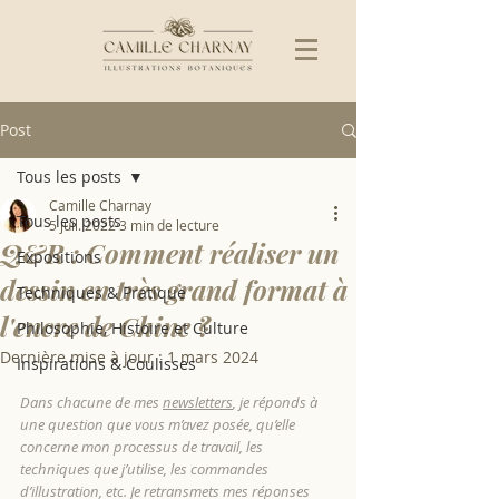
Post
Tous les posts
Camille Charnay
Tous les posts
5 juil. 2022
3 min de lecture
Q&R : Comment réaliser un
Expositions
dessin en très grand format à
Techniques & Pratique
l'encre de Chine ?
Philosophie, Histoire et Culture
Dernière mise à jour :
1 mars 2024
Inspirations & Coulisses
Dans chacune de mes 
newsletters
, je réponds à 
une question que vous m’avez posée, qu’elle 
concerne mon processus de travail, les 
techniques que j’utilise, les commandes 
d’illustration, etc. Je retransmets mes réponses 