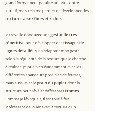
grand format peut paraître un brin contre-
intuitif, mais cela me permet de développer des 
textures assez fines et riches
.
Je travaille donc avec une 
gestuelle très 
répétitive
 pour développer des 
tissages de 
lignes détaillées
, en adaptant mon geste 
selon la régularité de la texture que je cherche 
à réaliser. Je joue bien évidemment avec les 
différentes épaisseurs possibles de feutres, 
mais aussi avec le 
grain du papier
 dont la 
structure peut révéler différentes
 trames
. 
Comme je l’évoquais, il est tout à fait 
intéressant de jouer avec la texture d’un 
support placé en dessous du papier pour 
élargir la palette de rendus possibles !