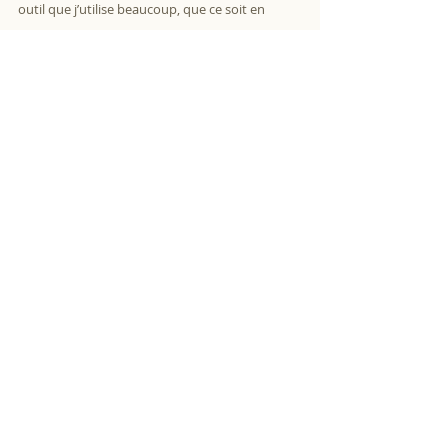
outil que j’utilise beaucoup, que ce soit en 
extérieur ou bien en atelier.
Voir l'interview complète en ligne
dessin
illustration botanique
végétal
processus
détail
vivant
work in progress
temporalité
Techniques & Pratique