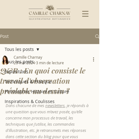
Post
Tous les posts
Camille Charnay
Tous les posts
20 mai 2024
3 min de lecture
Q&R : En quoi consiste le
Expositions
travail d'observation
Techniques & Pratique
préalable au dessin ?
Philosophie, Histoire et Culture
Inspirations & Coulisses
Dans chacune de mes 
newsletters
, je réponds à 
une question que vous m’avez posée, qu’elle 
concerne mon processus de travail, les 
techniques que j’utilise, les commandes 
d’illustration, etc. Je retransmets mes réponses 
dans cette section du blog pour que vous 