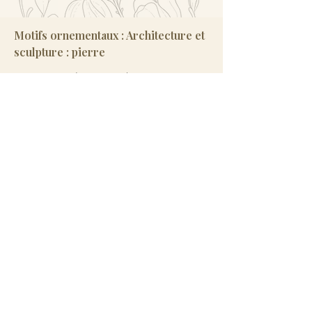
Motifs ornementaux : Architecture et
sculpture : pierre
L. Noé, Dourdan : H. Vial, 2008
Ornement : Vocabulaire typologique
et technique
ouvrage collectif, Paris : Éditions du
Patrimoine / Centre des monuments
nationaux, 2014
Vocabulaire illustré de l'ornement :
par le décor de l'architecture et des
autres arts
Albert Jacquet, Paris : Eyrolles, 2012
L'Arabesque : art et ornement végétal