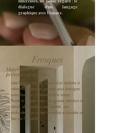
différentes, un même regard : le
dialogue d’un langage
graphique avec l’espace.
Fresques
Matérialité et
présence graphique
Une fresque est une œuvre d’art réalisée à
même l’architecture, pensée pour dialoguer
avec l’espace, la lumière et le temps.
Peinte à la main avec une grande attention au
détail, elle confère une identité, une
profondeur, un cachet immédiat et durable au
lieu qui l’accueille.