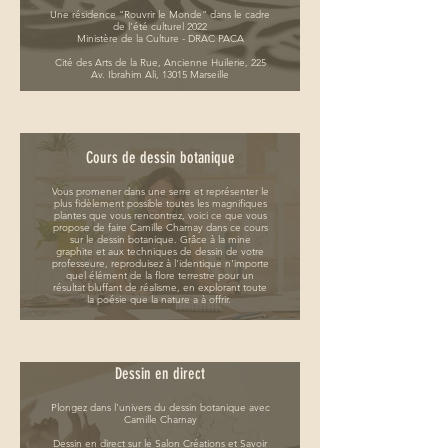
Une résidence "Rouvrir le Monde" dans le cadre
de l'été culturel 2022
Ministère de la Culture - DRAC PACA
Cité des Arts de la Rue, Ancienne Huilerie, 225
Av. Ibrahim Ali, 13015 Marseille
Cours de dessin botanique
Vous promener dans une serre et représenter le
plus fidèlement possible toutes les magnifiques
plantes que vous rencontrez, voici ce que vous
propose de faire Camille Charnay dans ce cours
sur le dessin botanique. Grâce à la mine
graphite et aux techniques de dessin de votre
professeure, reproduisez à l'identique n'importe
quel élément de la flore terrestre pour un
résultat bluffant de réalisme, en explorant toute
la poésie que la nature a à offrir.
Dessin en direct
Plongez dans l'univers du dessin botanique avec
Camille Charnay
Dessin en direct sur le Salon Créations et Savoir