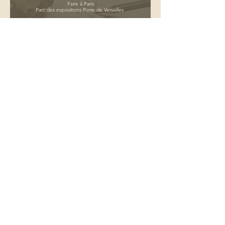
Faire à Paris
Parc des expositions Porte de Versailles
Samedi 20 Novembre 2021
De 13H45 à 14H30
Stand Artesane D045
Retransmission en direct sur les réseaux sociaux
d'Artesane
Interview - Portrait d'Artiste
Interview vidéo et article avec les Chantiers de la
Création,
Revue pluridisciplinaire en Lettres, Langues, Arts
et Civilisations
Exposition "Croisements"
Exposition en duo avec Suzon Magné,
fruit d’une résidence soutenue par la Région
SUD-PACA