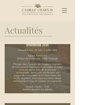
Actualités
Ateliers de Dessin Botanique
Ornemental 2026
Samedi 6 Juin, 27 Juin, 4 Juillet 2026
Espace Patrimoine
8 Place de la Daurade, 31000 Toulouse
Plongez dans l’univers des fresques végétales
de monuments historiques toulousains, et initiez-
vous aux savoir- faire de la peinture
ornementale. Après une introduction aux
enjeux de restauration et à l’observation des
motifs végétaux, vous expérimenterez dessin
ornemental et mise en couleur aux pigments.
Gratuit / Durée : 1h30
Ateliers destinés aux adultes
Réservations obligatoire :
https://www.billetweb.fr/ornements-vegetaux