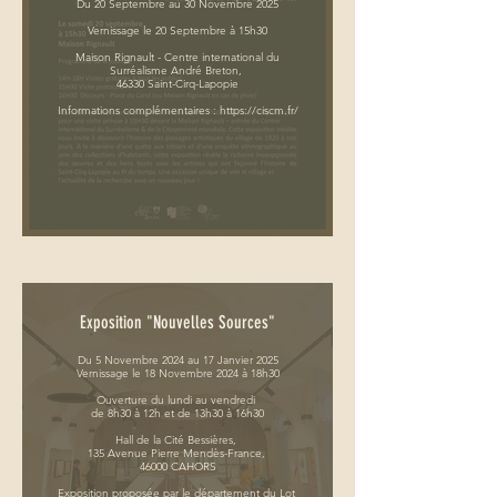
Du 20 Septembre au 30 Novembre 2025
Vernissage le 20 Septembre à 15h30
Maison Rignault - Centre international du
Surréalisme André Breton,
46330 Saint-Cirq-Lapopie
Informations complémentaires : https://ciscm.fr/
Exposition "Nouvelles Sources"
Du 5 Novembre 2024 au 17 Janvier 2025
Vernissage le 18 Novembre 2024 à 18h30
Ouverture du lundi au vendredi
de 8h30 à 12h et de 13h30 à 16h30
Hall de la Cité Bessières,
135 Avenue Pierre Mendès-France,
46000 CAHORS
Exposition proposée par le département du Lot