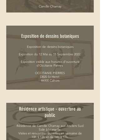
Camille Charnay
le lundi 12 septembre 2022 à 11h
Evènement sur inscription - l'adresse exacte
vous sera communiquée lors de votre inscription
Exposition de dessins botaniques
Exposition de dessins botaniques
Exposition du 12 Mai au 15 Septembre 2022.
Exposition visible aux horaires d'ouverture
d'Occitanie Pierres
OCCITANIE PIERRES
D820 St Henri
46000 Cahors
Résidence artistique - ouverture au
public
Résidence de Camille Charnay aux Ateliers Sud
Side à Marseille.
Visites et rencontres ouvertes en semaine de
10h à 13h et de 14h à 17h.