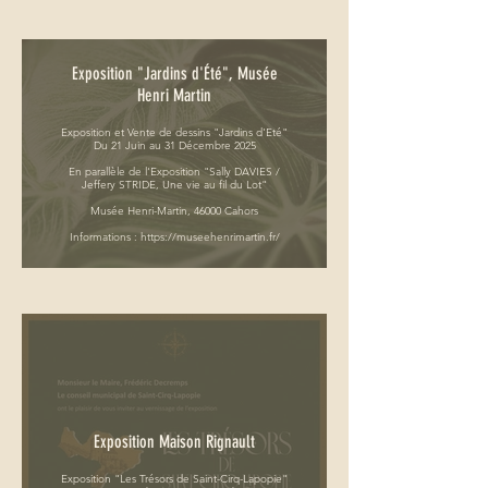
Exposition "Jardins d'Été", Musée
Henri Martin
Exposition et Vente de dessins "Jardins d'Eté"
Du 21 Juin au 31 Décembre 2025
En parallèle de l'Exposition "Sally DAVIES /
Jeffery STRIDE, Une vie au fil du Lot"
Musée Henri-Martin, 46000 Cahors
Informations : https://museehenrimartin.fr/
Exposition Maison Rignault
Exposition "Les Trésors de Saint-Cirq-Lapopie"