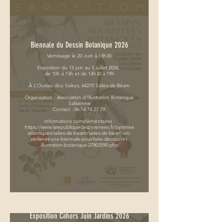
Biennale du Dessin Botanique 2026
Vernissage le 20 Juin à 18h30
Exposition du 15 juin au 5 juillet 2026,
de 10h à 13h et de 14h30 à 19h
À L’Oustau dou Saleys, 64270 Salies-de-Béarn
Organisation : Association d’Illustration Botanique
Salisienne
Contact : 06 14 74 27 79.
Informations complémentaires :
https://www.larepubliquedespyrenees.fr/pyrenees-
atlantiques/salies-de-bearn/salies-de-bearn-un-
atelier-et-une-biennale-pour-faire-decouvrir-l-
illustration-botanique-27802590.php
Exposition Cahors Juin Jardins 2026